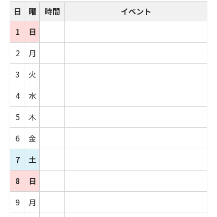
日
曜
時間
イベント
1
日
2
月
3
火
4
水
5
木
6
金
7
土
8
日
9
月