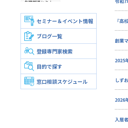
令和7
創業関連セミナー
創業者育成室
セミナー＆イベント情報
『高
商品開発プロジェクト
ブログ一覧
しずおか商品開発プロジェクト
創業
登録専門家検索
静岡おみやプロジェクト
202
情報提供事業,ホームページ
目的で探す
広報誌による広報事業
しず
窓口相談スケジュール
施設提供事業
窓口相談事業
202
専門家派遣事業
中小企業等経営支援事業
入居
静岡市中小企業支援センター