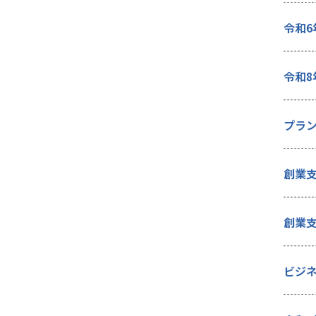
令和6
中小企業等経営支援講座
起業・経営相談
各種相談
令和8
窓口相談
プラ
産学連携コーディネータによる相談
WEBマーケティング相談
創業
中小企業診断士による経営相談
創業
ビジ