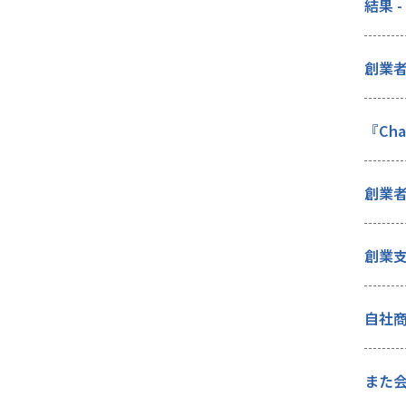
結果 
創業
『Ch
創業
創業支
自社
また会