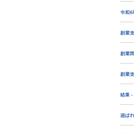
令和6
創業支
創業
創業支
結果 
選ば