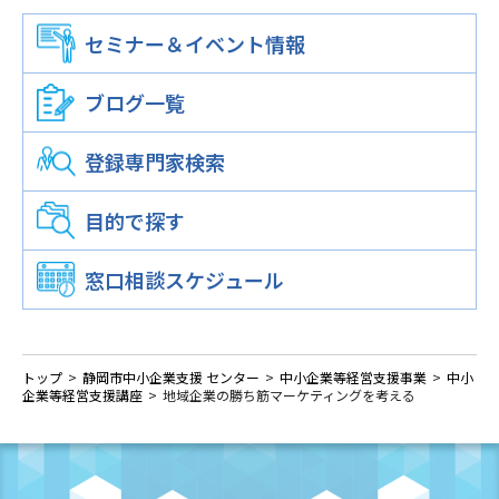
セミナー＆イベント情報
窓口相談事業
専門家派遣事業
中小企業等経営支援事業
静岡市中小企業支援センター
ブログ一覧
中小企業等経営支援講座
起業・経営相談
登録専門家検索
各種相談
窓口相談
目的で探す
産学連携コーディネータによる相談
窓口相談スケジュール
WEBマーケティング相談
中小企業診断士による経営相談
トップ
静岡市中小企業支援 センター
中小企業等経営支援事業
中小
企業等経営支援講座
地域企業の勝ち筋マーケティングを考える