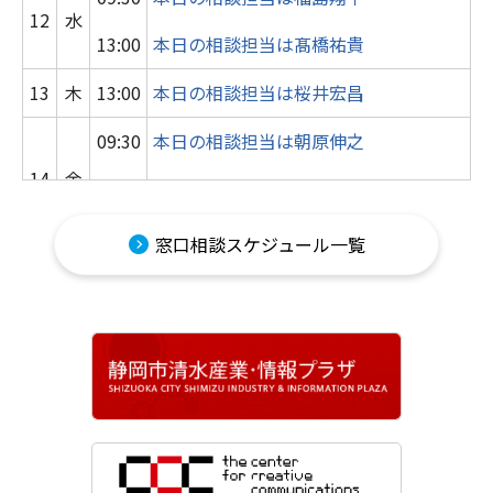
12
水
13:00
本日の相談担当は髙橋祐貴
13
木
13:00
本日の相談担当は桜井宏昌
09:30
本日の相談担当は朝原伸之
14
金
13:00
【受付終了】本日の相談担当は大滝綾
乃
窓口相談スケジュール一覧
15
土
10:00
本日の相談担当は桜井宏昌
16
日
17
月
13:00
本日の相談担当は大石幸輝
18
火
13:00
本日の相談担当は海野覚
09:30
本日の相談担当は森岡久弥
19
水