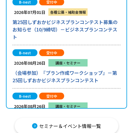
B-nest
受付中
2026年07月01日
各種公募・補助金情報
第25回しずおかビジネスプランコンテスト募集の
お知らせ（10/9締切）－ビジネスプランコンテス
ト
B-nest
受付中
2026年08月26日
講座・セミナー
（会場参加）『プラン作成ワークショップ』－第
25回しずおかビジネスプランコンテスト
B-nest
受付中
2026年08月26日
講座・セミナー
（オンライン）1時間でサクッと整理！忙しい創業
者・事業者のためのオンラインミニ勉強会『B-
セミナー＆イベント情報一覧
nest窓口相談紹介シリーズ[1] B-nest IT相談員を