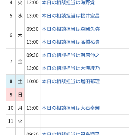
4
火
13:00
本日の相談担当は海野覚
CCC公募展2026入選者展覧会『山／海に起つ者達
／髙山美月展』－CCC静岡市文化・クリエイティ
5
水
13:00
本日の相談担当は桜井宏昌
ブ産業振興センター
09:30
本日の相談担当は森岡久弥
6
木
13:00
本日の相談担当は髙橋祐貴
09:30
本日の相談担当は朝原伸之
7
金
13:00
本日の相談担当は大滝綾乃
8
土
10:00
本日の相談担当は増田郁理
9
日
10
月
13:00
本日の相談担当は大石幸輝
11
火
09:30
本日の相談担当は福島翔平