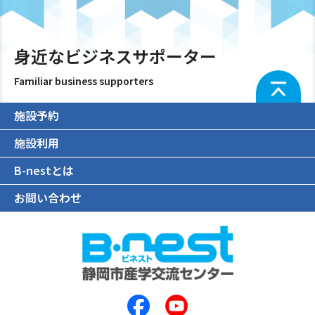
27
木
13:00
本日の相談担当は桜井宏昌
09:30
本日の相談担当は光 俊輔
28
金
身近なビジネスサポーター
13:00
本日の相談担当は桜井宏昌
Familiar business supporters
29
土
10:00
本日の相談担当は光 俊輔
施設予約
30
日
施設利用
31
月
13:00
本日の相談担当は大石幸輝
B-nestとは
お問い合わせ