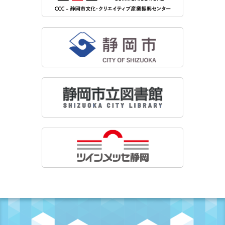
13:00
本日の相談担当は髙橋祐貴
20
木
13:00
本日の相談担当は桜井宏昌
09:30
本日の相談担当は増田郁理
21
金
13:00
本日の相談担当は大滝綾乃
22
土
10:00
本日の相談担当は朝原伸之
23
日
24
月
13:00
本日の相談担当は大石幸輝
25
火
13:00
本日の相談担当は海野覚
09:30
本日の相談担当は福島翔平
26
水
13:00
本日の相談担当は髙橋祐貴