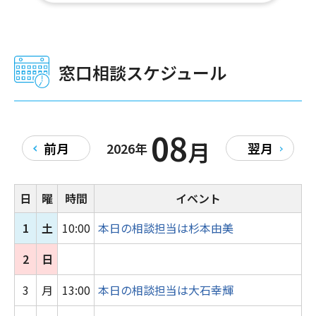
120％活用できる方法』
B-nest
受付中
窓口相談スケジュール
2026年08月19日
講座・セミナー
（オンライン）1時間でサクッと整理！忙しい創業
者・事業者のためのオンラインミニ勉強会『応募
は来るのに、欲しい人が来ない理由 ～採用がうま
08
月
前月
2026年
翌月
くいかない原因の分析と対策～』
B-nest
受付中
日
曜
時間
イベント
2026年04月07日
各種公募・補助金情報
1
土
10:00
本日の相談担当は杉本由美
令和8年度【大学生等／高校生対象】『ビジネス実
践講座』募集のお知らせ（9/末日締切）－ビジネ
2
日
ス実践講座事業
3
月
13:00
本日の相談担当は大石幸輝
2026年09月05日
イベント