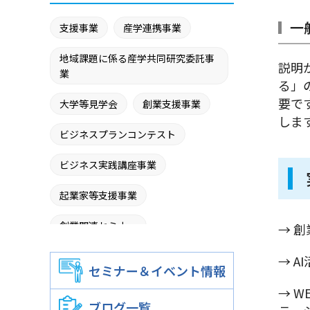
一
支援事業
産学連携事業
地域課題に係る産学共同研究委託事
説明
業
る」
要で
大学等見学会
創業支援事業
しま
ビジネスプランコンテスト
ビジネス実践講座事業
起業家等支援事業
創業関連セミナー
→ 
創業者育成室
→ 
セミナー＆イベント情報
商品開発プロジェクト
→ 
ブログ一覧