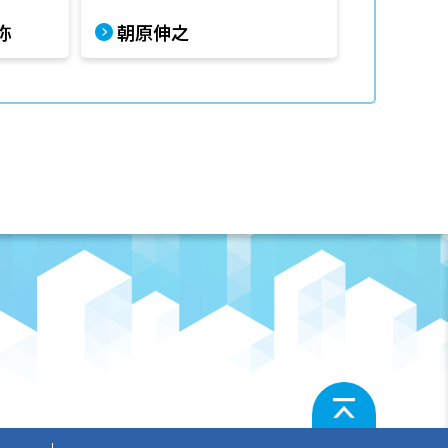
弥
朝原伸之
杉本由