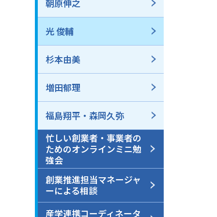
朝原伸之
光 俊輔
杉本由美
増田郁理
福島翔平・森岡久弥
忙しい創業者・事業者の
ためのオンラインミニ勉
強会
創業推進担当マネージャ
ーによる相談
産学連携コーディネータ