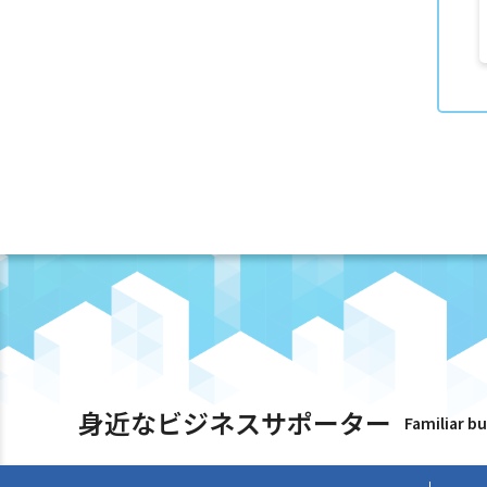
窓口相談
之
杉本由美
産学連携コーディネータによる相談
WEBマーケティング相談
中小企業診断士による経営相談
身近なビジネスサポーター
Familiar b