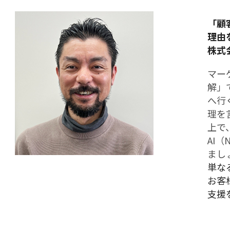
「顧
理由
株式
マー
解」
へ行
理を
上で
AI（
まし
単な
お客
支援