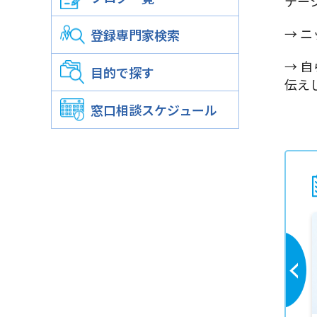
テー
しずおか商品開発プロジェクト
→ 
登録専門家検索
静岡おみやプロジェクト
→ 
情報提供事業,ホームページ
目的で探す
伝え
広報誌による広報事業
窓口相談スケジュール
施設提供事業
窓口相談事業
専門家派遣事業
中小企業等経営支援事業
静岡市中小企業支援センター
中小企業等経営支援講座
起業・経営相談
各種相談