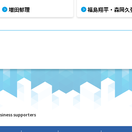
増田郁理
福島翔平・森岡久
usiness supporters