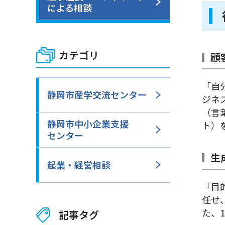
による相談
カテゴリ
顧
「自
静岡市産学交流センター
ジネ
（言
静岡市中小企業支援
ト）
センター
生
起業・経営相談
「目
任せ
た、
記事タグ